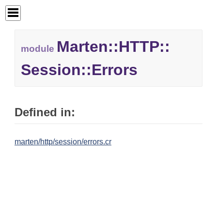
Marten::
HTTP::
module
Session::
Errors
Defined in:
marten/http/session/errors.cr